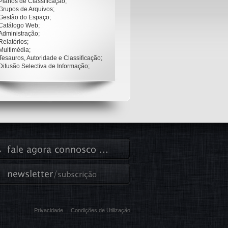
Planos de Classificação;
14
. Administr
Grupos de Arquivos;
15
. Portal We
Gestão do Espaço;
16
. Eliminaçã
Catálogo Web;
17
. Auditoria.
Administração;
Relatórios;
Multimédia;
O sistema
Tesauros, Autoridade e Classificação;
Difusão Selectiva de Informação;
Privacidade
Condições de Utilização