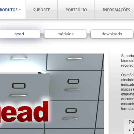
RODUTOS
SUPORTE
PORTFÓLIO
INFORMAÇÕES
gead
módulos
downloads
Suporta
biometr
recurso
Os módu
electró
indicado
mapas (
etiquet
documen
mecanis
formulá
P