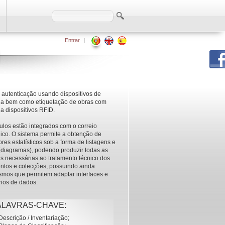
Entrar
|
 autenticação usando dispositivos de
ia bem como etiquetação de obras com
 a dispositivos RFID.
los estão integrados com o correio
1
. Descrição 
nico. O sistema permite a obtenção de
2
. Disponibil
res estatísticos sob a forma de listagens e
3
. Planos de 
diagramas), podendo produzir todas as
4
. Requisiçõe
as necessárias ao tratamento técnico dos
5
. Catálogo pa
tos e colecções, possuindo ainda
6
. Autoridade
mos que permitem adaptar interfaces e
7
. Pesquisa /
rios de dados.
8
. Difusão se
9
. Multimédia
10
. Transferê
ALAVRAS-CHAVE:
11
. Gestão do
12
. Relatórios
Descrição / Inventariação;
13
. Controlo 