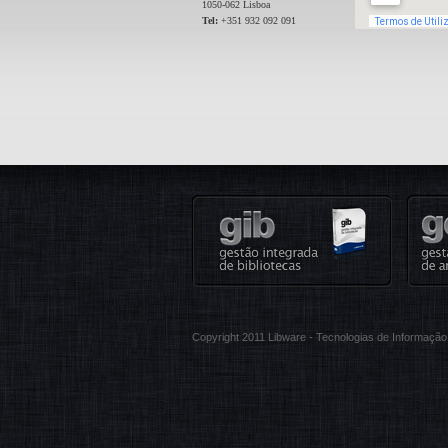
1050-062 Lisboa
Tel:
+351 932 092 091
Copyright 2011 Libware - Tecnologias de Informaç