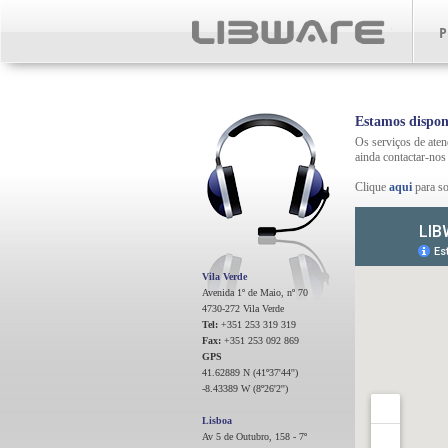
P
Estamos disponí
Os serviços de aten
ainda contactar-no
Clique
aqui
para so
Vila Verde
Avenida 1º de Maio, nº 70
4730-272 Vila Verde
Tel:
+351 253 319 319
Fax:
+351 253 092 869
GPS
41.62889 N (41º37'44'')
-8.43389 W (8º26'2'')
Lisboa
Av 5 de Outubro, 158 - 7º